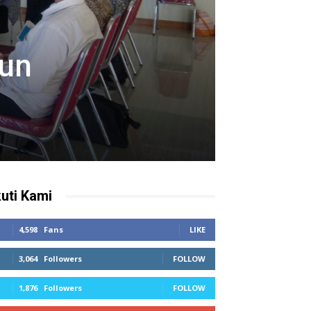
oun
kuti Kami
4,598
Fans
LIKE
3,064
Followers
FOLLOW
1,876
Followers
FOLLOW