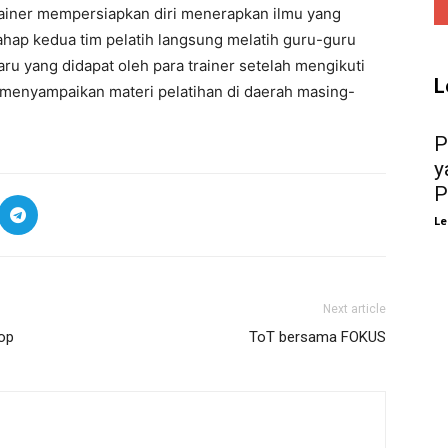
trainer mempersiapkan diri menerapkan ilmu yang
ahap kedua tim pelatih langsung melatih guru-guru
u yang didapat oleh para trainer setelah mengikuti
L
k menyampaikan materi pelatihan di daerah masing-
P
y
P
Le
Next article
hop
ToT bersama FOKUS