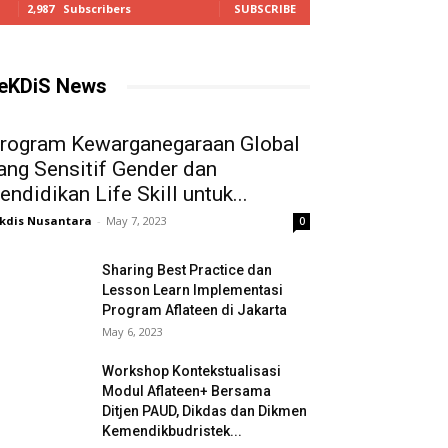
2,987
Subscribers
SUBSCRIBE
eKDiS News
rogram Kewarganegaraan Global
ang Sensitif Gender dan
endidikan Life Skill untuk...
kdis Nusantara
-
May 7, 2023
0
Sharing Best Practice dan
Lesson Learn Implementasi
Program Aflateen di Jakarta
May 6, 2023
Workshop Kontekstualisasi
Modul Aflateen+ Bersama
Ditjen PAUD, Dikdas dan Dikmen
Kemendikbudristek...