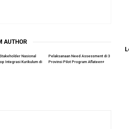
M AUTHOR
L
Stakeholder Nasional
Pelaksanaan Need Assessment di 3
p Integrasi Kurikulum di
Provinsi Pilot Program Aflateen+