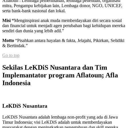
Aflatoun : Lembaga pemerintahan, lembaga penelitian, organisasi
mitra, Pengampu kebijakan lain, Lembaga donor, NGO, UNICEF,
serta bank-bank nasional dan lokal.
Misi “
Menginspirasi anak muda memberdayakan diri secara sosial
dan financial untuk menjadi agen perubahan bagi kehidupan mereka
sendiri dan dunia yang lebih adil.”
Motto
“Pisahkan antara hayalan & fakta, Jelajahi, Pikirkan, Selidiki
& Bertindak.”
Go to top
Sekilas LeKDiS Nusantara dan Tim
Implemantator program Aflatoun; Afla
Indonesia
LeKDiS Nusantara
LeKDiS Nusantara adalah lembaga non-profit yang ada di Jawa
Timur Indonesia; visi LeKDiS adalah untuk memberdayakan
masyarakat dengan meningkatkan pengetahuan dan skill mereka