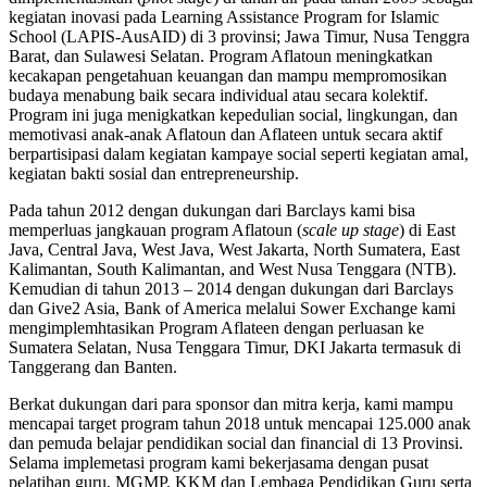
kegiatan inovasi pada Learning Assistance Program for Islamic
School (LAPIS-AusAID) di 3 provinsi; Jawa Timur, Nusa Tenggra
Barat, dan Sulawesi Selatan. Program Aflatoun meningkatkan
kecakapan pengetahuan keuangan dan mampu mempromosikan
budaya menabung baik secara individual atau secara kolektif.
Program ini juga menigkatkan kepedulian social, lingkungan, dan
memotivasi anak-anak Aflatoun dan Aflateen untuk secara aktif
berpartisipasi dalam kegiatan kampaye social seperti kegiatan amal,
kegiatan bakti sosial dan entrepreneurship.
Pada tahun 2012 dengan dukungan dari Barclays kami bisa
memperluas jangkauan program Aflatoun (
scale up
stage
) di East
Java, Central Java, West Java, West Jakarta, North Sumatera, East
Kalimantan, South Kalimantan, and West Nusa Tenggara (NTB).
Kemudian di tahun 2013 – 2014 dengan dukungan dari Barclays
dan Give2 Asia, Bank of America melalui Sower Exchange kami
mengimplemhtasikan Program Aflateen dengan perluasan ke
Sumatera Selatan, Nusa Tenggara Timur, DKI Jakarta termasuk di
Tanggerang dan Banten.
Berkat dukungan dari para sponsor dan mitra kerja, kami mampu
mencapai target program tahun 2018 untuk mencapai 125.000 anak
dan pemuda belajar pendidikan social dan financial di 13 Provinsi.
Selama implemetasi program kami bekerjasama dengan pusat
pelatihan guru, MGMP, KKM dan Lembaga Pendidikan Guru serta