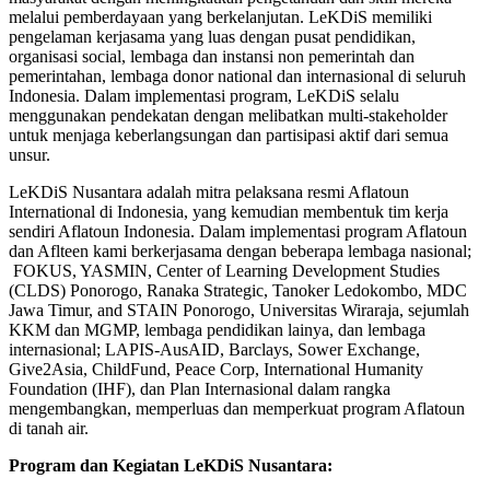
melalui pemberdayaan yang berkelanjutan. LeKDiS memiliki
pengelaman kerjasama yang luas dengan pusat pendidikan,
organisasi social, lembaga dan instansi non pemerintah dan
pemerintahan, lembaga donor national dan internasional di seluruh
Indonesia. Dalam implementasi program, LeKDiS selalu
menggunakan pendekatan dengan melibatkan multi-stakeholder
untuk menjaga keberlangsungan dan partisipasi aktif dari semua
unsur.
LeKDiS Nusantara adalah mitra pelaksana resmi Aflatoun
International di Indonesia, yang kemudian membentuk tim kerja
sendiri Aflatoun Indonesia. Dalam implementasi program Aflatoun
dan Aflteen kami berkerjasama dengan beberapa lembaga nasional;
FOKUS, YASMIN, Center of Learning Development Studies
(CLDS) Ponorogo, Ranaka Strategic, Tanoker Ledokombo, MDC
Jawa Timur, and STAIN Ponorogo, Universitas Wiraraja, sejumlah
KKM dan MGMP, lembaga pendidikan lainya, dan lembaga
internasional; LAPIS-AusAID, Barclays, Sower Exchange,
Give2Asia, ChildFund, Peace Corp, International Humanity
Foundation (IHF), dan Plan Internasional dalam rangka
mengembangkan, memperluas dan memperkuat program Aflatoun
di tanah air.
Program dan Kegiatan LeKDiS Nusantara: