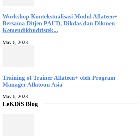
watches
with
Workshop Kontekstualisasi Modul Aflateen+
a
fast
Bersama Ditjen PAUD, Dikdas dan Dikmen
delivery
Kemendikbudristek...
swiss
movement
May 6, 2023
wholesale
rolex
replica
swiss
it
buster
Training of Trainer Aflateen+ oleh Program
the
china
Manager Aflatoun Asia
replica
wholesale
May 6, 2023
watches
LeKDiS Blog
completes
movement