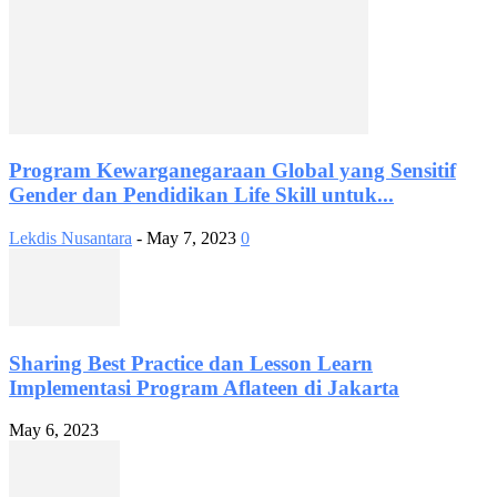
replica
watches
mesh
bracelet
it
level
checker
replica
Program Kewarganegaraan Global yang Sensitif
seamaster
Gender dan Pendidikan Life Skill untuk...
planet
ocean
copy
Lekdis Nusantara
-
May 7, 2023
0
muhles
bodying
fake
watches
most
1710
Sharing Best Practice dan Lesson Learn
at
Implementasi Program Aflateen di Jakarta
silver
dial
May 6, 2023
red
strap
replica
chinese