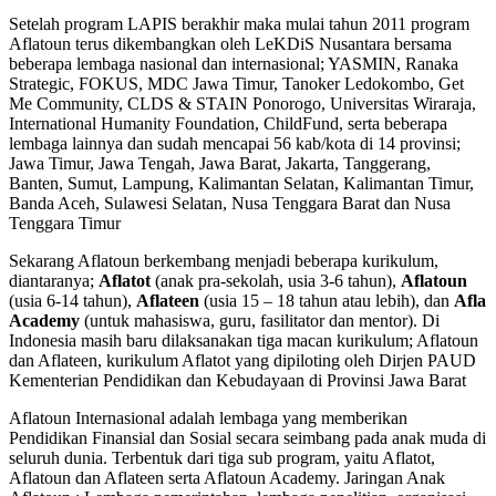
Setelah program LAPIS berakhir maka mulai tahun 2011 program
Aflatoun terus dikembangkan oleh LeKDiS Nusantara bersama
beberapa lembaga nasional dan internasional; YASMIN, Ranaka
Strategic, FOKUS, MDC Jawa Timur, Tanoker Ledokombo, Get
Me Community, CLDS & STAIN Ponorogo, Universitas Wiraraja,
International Humanity Foundation, ChildFund, serta beberapa
lembaga lainnya dan sudah mencapai 56 kab/kota di 14 provinsi;
Jawa Timur, Jawa Tengah, Jawa Barat, Jakarta, Tanggerang,
Banten, Sumut, Lampung, Kalimantan Selatan, Kalimantan Timur,
Banda Aceh, Sulawesi Selatan, Nusa Tenggara Barat dan Nusa
Tenggara Timur
Sekarang Aflatoun berkembang menjadi beberapa kurikulum,
diantaranya;
Aflatot
(anak pra-sekolah, usia 3-6 tahun),
Aflatoun
(usia 6-14 tahun),
Aflateen
(usia 15 – 18 tahun atau lebih), dan
Afla
Academy
(untuk mahasiswa, guru, fasilitator dan mentor). Di
Indonesia masih baru dilaksanakan tiga macan kurikulum; Aflatoun
dan Aflateen, kurikulum Aflatot yang dipiloting oleh Dirjen PAUD
Kementerian Pendidikan dan Kebudayaan di Provinsi Jawa Barat
Aflatoun Internasional adalah lembaga yang memberikan
Pendidikan Finansial dan Sosial secara seimbang pada anak muda di
seluruh dunia. Terbentuk dari tiga sub program, yaitu Aflatot,
Aflatoun dan Aflateen serta Aflatoun Academy. Jaringan Anak