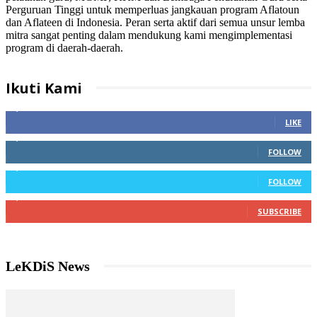
Perguruan Tinggi untuk memperluas jangkauan program Aflatoun
dan Aflateen di Indonesia. Peran serta aktif dari semua unsur lemba
mitra sangat penting dalam mendukung kami mengimplementasi
program di daerah-daerah.
functional
fake
Ikuti Kami
rolex
4,598
Fans
watch
price
LIKE
with
3,064
Followers
diamonds
FOLLOW
hot
1,876
Followers
rolex
FOLLOW
clone
2,987
Subscribers
movement
devon
SUBSCRIBE
tread
1
knockoff
how
LeKDiS News
easy
to
tell
rahul