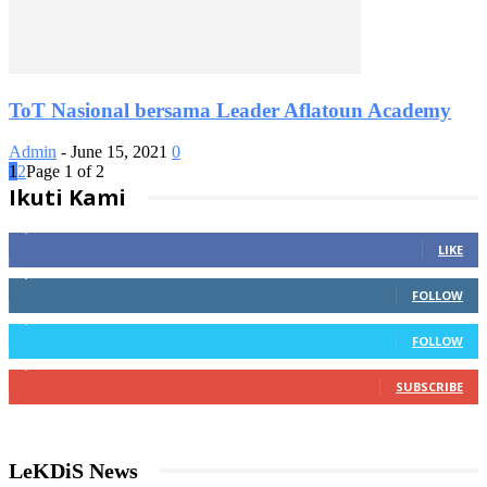
ToT Nasional bersama Leader Aflatoun Academy
Admin
-
June 15, 2021
0
1
2
Page 1 of 2
Ikuti Kami
4,598
Fans
LIKE
3,064
Followers
FOLLOW
1,876
Followers
FOLLOW
2,987
Subscribers
SUBSCRIBE
LeKDiS News