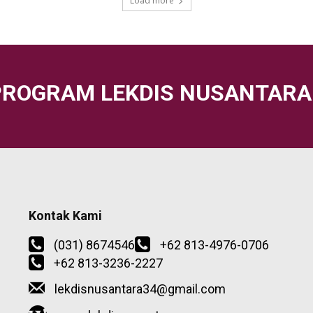
Load more
PROGRAM LEKDIS NUSANTARA
Kontak Kami
(031) 8674546
+62 813-4976-0706
+62 813-3236-2227
lekdisnusantara34@gmail.com