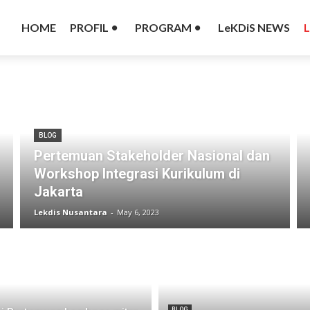
HOME
PROFIL
PROGRAM
LeKDiS NEWS
BLOG
Pertemuan Stakeholder Nasional dan
Workshop Integrasi Kurikulum di
Jakarta
Lekdis Nusantara
-
May 6, 2023
BLOG