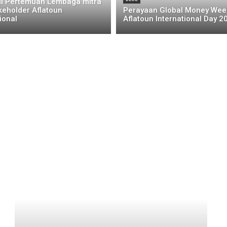
asi Pertemuan Lembaga mitra
keholder Aflatoun
Perayaan Global Money Wee
ional
Aflatoun International Day 2