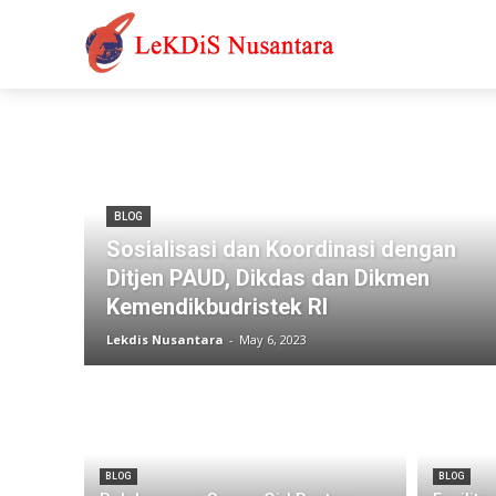
BLOG
Sosialisasi dan Koordinasi dengan
Ditjen PAUD, Dikdas dan Dikmen
Kemendikbudristek RI
Lekdis Nusantara
-
May 6, 2023
BLOG
BLOG