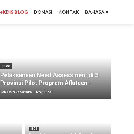
LeKDiS BLOG
DONASI
KONTAK
BAHASA
BLOG
Pelaksanaan Need Assessment di 3
Provinsi Pilot Program Aflateen+
Lekdis Nusantara
-
May 6, 2023
BLOG