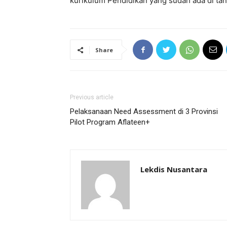
kurikulum Pendidikan yang sudah ada di tana
Share
Previous article
Pelaksanaan Need Assessment di 3 Provinsi
Pilot Program Aflateen+
Lekdis Nusantara