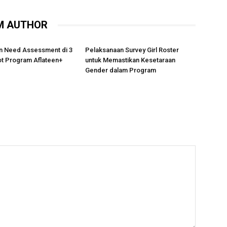
M AUTHOR
n Need Assessment di 3
Pelaksanaan Survey Girl Roster
lot Program Aflateen+
untuk Memastikan Kesetaraan
Gender dalam Program