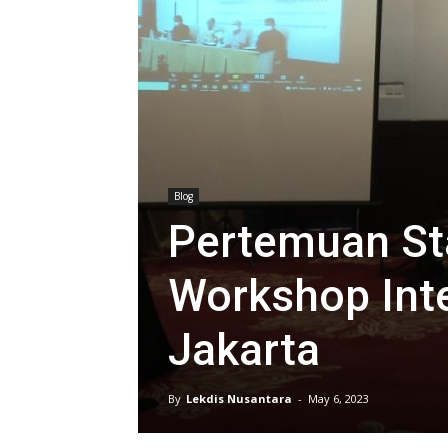
Blog
Pertemuan St
Workshop Inte
Jakarta
By
Lekdis Nusantara
-
May 6, 2023