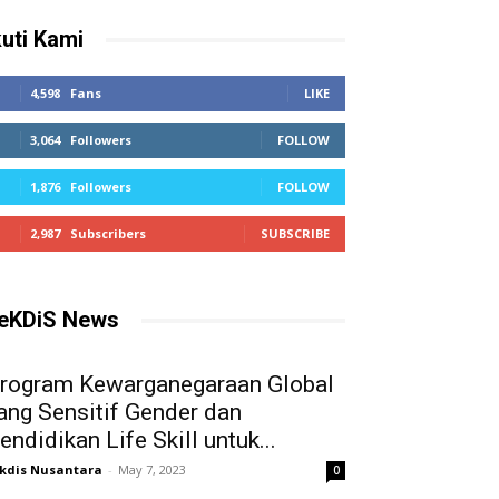
kuti Kami
4,598
Fans
LIKE
3,064
Followers
FOLLOW
1,876
Followers
FOLLOW
2,987
Subscribers
SUBSCRIBE
eKDiS News
rogram Kewarganegaraan Global
ang Sensitif Gender dan
endidikan Life Skill untuk...
kdis Nusantara
-
May 7, 2023
0