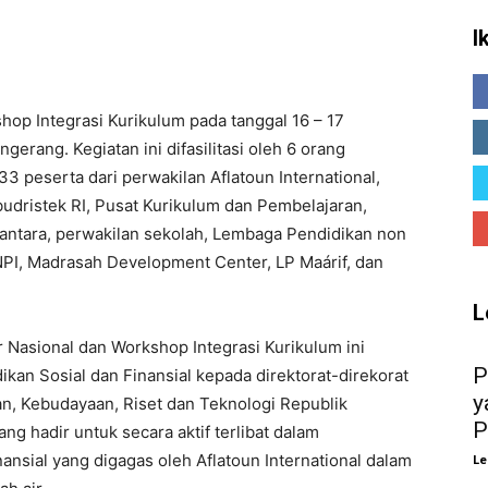
I
op Integrasi Kurikulum pada tanggal 16 – 17
erang. Kegiatan ini difasilitasi oleh 6 orang
33 peserta dari perwakilan Aflatoun International,
dristek RI, Pusat Kurikulum dan Pembelajaran,
santara, perwakilan sekolah, Lembaga Pendidikan non
NPI, Madrasah Development Center, LP Maárif, dan
L
Nasional dan Workshop Integrasi Kurikulum ini
P
n Sosial dan Finansial kepada direktorat-direkorat
y
an, Kebudayaan, Riset dan Teknologi Republik
P
g hadir untuk secara aktif terlibat dalam
ansial yang digagas oleh Aflatoun International dalam
Le