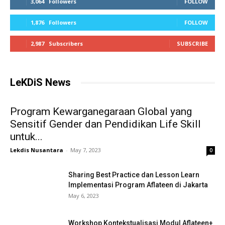
3,064
Followers
FOLLOW
1,876
Followers
FOLLOW
2,987
Subscribers
SUBSCRIBE
LeKDiS News
Program Kewarganegaraan Global yang
Sensitif Gender dan Pendidikan Life Skill
untuk...
Lekdis Nusantara
-
May 7, 2023
0
Sharing Best Practice dan Lesson Learn
Implementasi Program Aflateen di Jakarta
May 6, 2023
Workshop Kontekstualisasi Modul Aflateen+