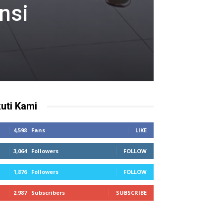
nsi
kuti Kami
4,598
Fans
LIKE
3,064
Followers
FOLLOW
1,876
Followers
FOLLOW
2,987
Subscribers
SUBSCRIBE