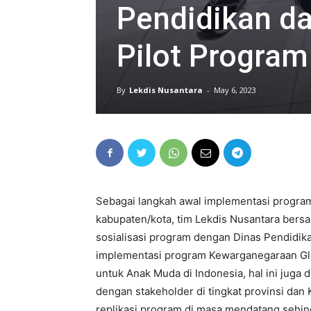
Pendidikan da
Pilot Program
By
Lekdis Nusantara
-
May 6, 2023
Sebagai langkah awal implementasi program 
kabupaten/kota, tim Lekdis Nusantara bersa
sosialisasi program dengan Dinas Pendidik
implementasi program Kewarganegaraan Glob
untuk Anak Muda di Indonesia, hal ini juga
dengan stakeholder di tingkat provinsi d
replikasi program di masa mendatang sehin