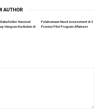
M AUTHOR
Stakeholder Nasional
Pelaksanaan Need Assessment di 3
p Integrasi Kurikulum di
Provinsi Pilot Program Aflateen+