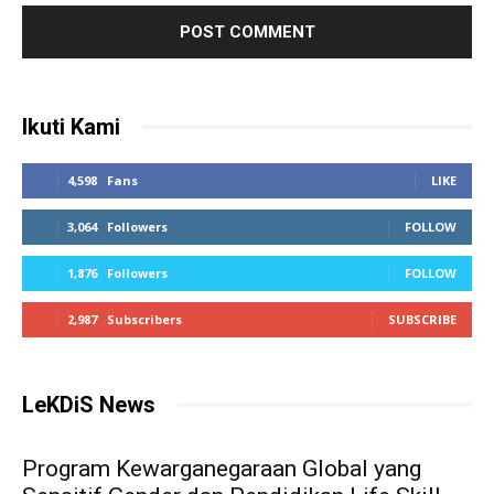
Ikuti Kami
4,598
Fans
LIKE
3,064
Followers
FOLLOW
1,876
Followers
FOLLOW
2,987
Subscribers
SUBSCRIBE
LeKDiS News
Program Kewarganegaraan Global yang