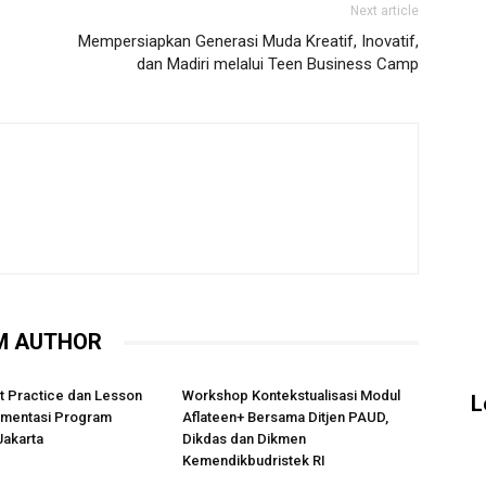
Next article
Mempersiapkan Generasi Muda Kreatif, Inovatif,
dan Madiri melalui Teen Business Camp
M AUTHOR
t Practice dan Lesson
Workshop Kontekstualisasi Modul
L
ementasi Program
Aflateen+ Bersama Ditjen PAUD,
Jakarta
Dikdas dan Dikmen
Kemendikbudristek RI