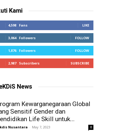
kuti Kami
4,598
Fans
LIKE
3,064
Followers
FOLLOW
1,876
Followers
FOLLOW
2,987
Subscribers
SUBSCRIBE
eKDiS News
rogram Kewarganegaraan Global
ang Sensitif Gender dan
endidikan Life Skill untuk...
kdis Nusantara
-
May 7, 2023
0