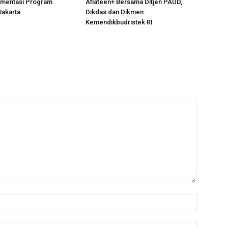
ementasi Program
Aflateen+ Bersama Ditjen PAUD,
Jakarta
Dikdas dan Dikmen
Kemendikbudristek RI