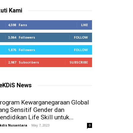
kuti Kami
4,598
Fans
LIKE
3,064
Followers
FOLLOW
1,876
Followers
FOLLOW
2,987
Subscribers
SUBSCRIBE
eKDiS News
rogram Kewarganegaraan Global
ang Sensitif Gender dan
endidikan Life Skill untuk...
kdis Nusantara
-
May 7, 2023
0